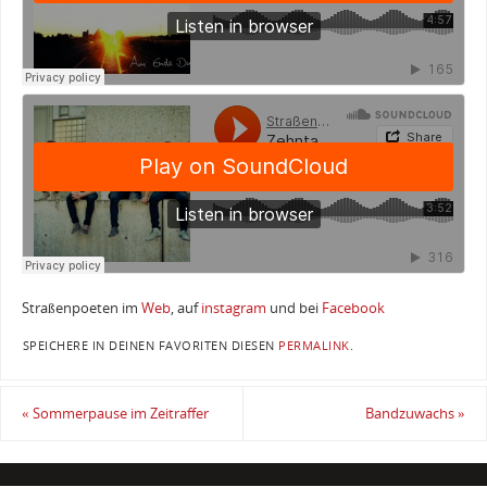
Straßenpoeten im
Web
, auf
instagram
und bei
Facebook
SPEICHERE IN DEINEN FAVORITEN DIESEN
PERMALINK
.
«
Sommerpause im Zeitraffer
Bandzuwachs
»