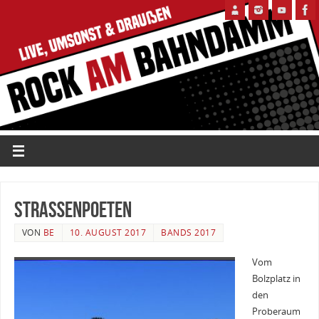
Straßenpoeten
VON
BE
10. AUGUST 2017
BANDS 2017
Vom
Bolzplatz in
den
Proberaum