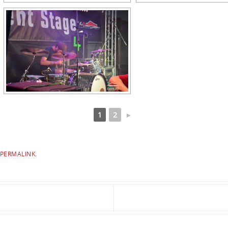
1
2
►
PERMALINK
.