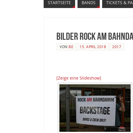
STARTSEITE
BANDS
TICKETS & P
Bilder Rock am Bahnd
VON
BE
15. APRIL 2018
2017
[Zeige eine Slideshow]