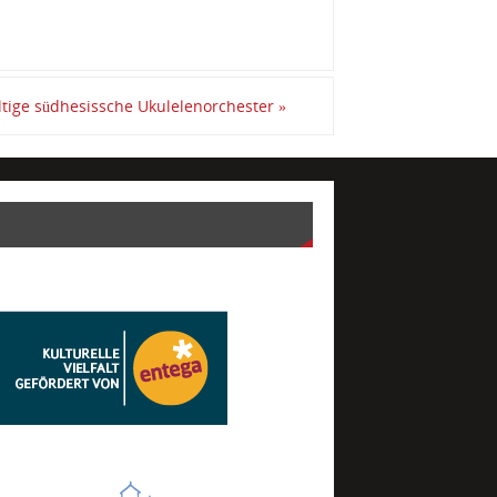
tige südhesissche Ukulelenorchester
»