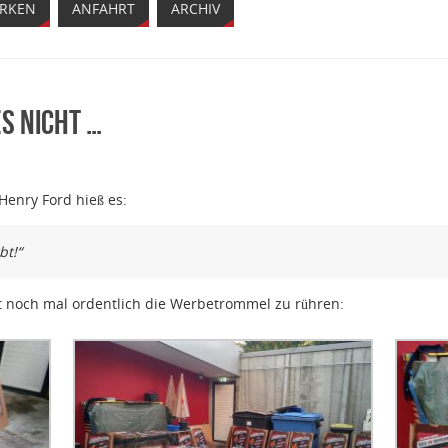
ARKEN
ANFAHRT
ARCHIV
s nicht …
enry Ford hieß es:
bt!“
 noch mal ordentlich die Werbetrommel zu rühren: