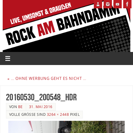
«
… OHNE WERBUNG GEHT ES NICHT …
20160530_200548_HDR
VON
BE
31. MAI 2016
VOLLE GRÖSSE SIND
3264 × 2448
PIXEL